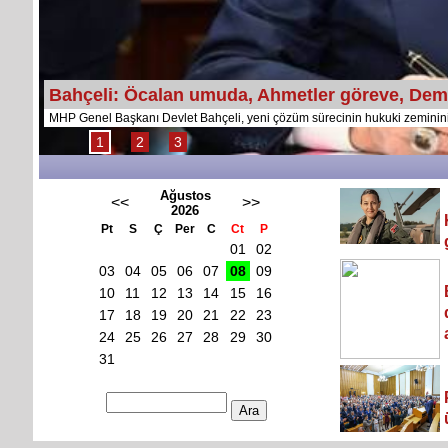
Bahçeli: Öcalan umuda, Ahmetler göreve, Demi
MHP Genel Başkanı Devlet Bahçeli, yeni çözüm sürecinin hukuki zeminini 
1
2
3
Ağustos
<<
>>
2026
Pt
S
Ç
Per
C
Ct
P
01
02
03
04
05
06
07
08
09
10
11
12
13
14
15
16
17
18
19
20
21
22
23
24
25
26
27
28
29
30
31