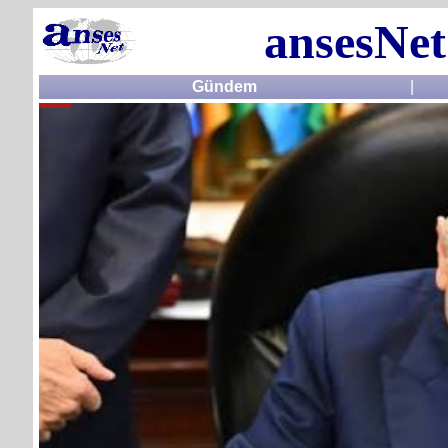
ansesNet
Gündem
|